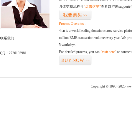
具体交易流程可
“点击这里”
查看或咨询support@
我要购买
>>
Process Overview:
4.cn is a world leading domain escrow service plat
million RMB transaction volume every year. We promi
联系我们
5 workdays.
For detailed process, you can
“visit here”
or contact
QQ：2726103981
BUY NOW
>>
Copyright © 1998 -2025 www