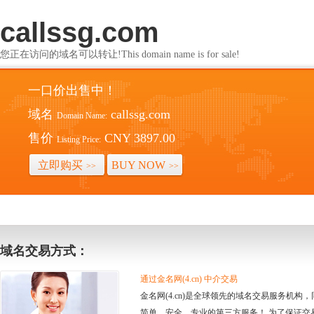
callssg.com
您正在访问的域名可以转让!This domain name is for sale!
一口价出售中！
域名
callssg.com
Domain Name:
售价
CNY 3897.00
Listing Price:
立即购买
BUY NOW
>>
>>
域名交易方式：
通过金名网(4.cn) 中介交易
金名网(4.cn)是全球领先的域名交易服务机
简单、安全、专业的第三方服务！ 为了保证交